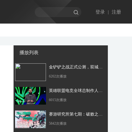
登录
|
注册
播放列表
金铲铲之战正式公测，双城传说赛季同步开启！
6202次播放
英雄联盟电竞全球总制作人：敢于梦想，创意带来技术革新
6015次播放
赛游研究所第七期：破败之王挣脱枷锁，手持巨刃制霸赛场
5842次播放