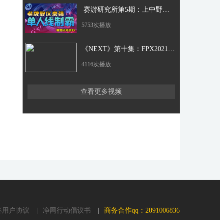
赛游研究所第5期：上中野三栖梦魇鬼影重重
5753次播放
《NEXT》第十集：FPX2021LPL春季赛纪录片（中）
4116次播放
查看更多视频
终用户协议
|
净网行动倡议书
|
商务合作qq：2091006836