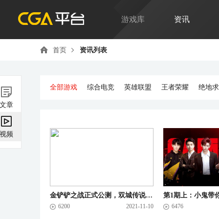
游戏库
资讯
首页
资讯列表
全部游戏
综合电竞
英雄联盟
王者荣耀
绝地求
文章
视频
金铲铲之战正式公测，双城传说赛季同步开启！
6200
2021-11-10
6476