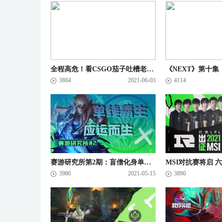
全程高危！看CSGO茄子吐槽老婆，结尾连Sakula都哭了！马上有酒局S03E23
3884
2021-06-03
4114
赛游研究所第2期：盲僧化身单线霸主再登赛场
3980
2021-05-15
3890