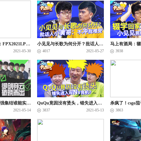
《NEXT》第十集：FPX2021LPL春季赛纪录片（中）
小见见与长歌为何分开？批话人小黄哥：不冲我难受 马上有酒局S03E22
2021-05-30
4017
2021-05-27
3938
MSI对抗赛将启 六强集结谁能实现许下的诺言？
QuQu竟因没有烫头，错失进入wNv良机？马上有酒局S03E20
2021-05-14
3837
2021-05-13
3863