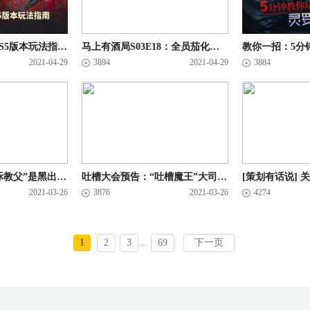
超详细！云顶之弈S5版本玩法指南，新版本改动尽在掌握
马上有酒局S03E18：全员茄化，我是茄吹
2021-04-29
3894
2021-04-29
3884
马上有酒局：“星际教父”是黑出来的！黄旭东自爆是喷子
吐槽大会预告：“吐槽魔王”大司马现身半决赛
[策划有话说]
2021-03-26
3876
2021-03-26
4274
1
2
3
69
下一页
...