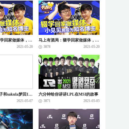
马上有酒局：辍学回家做媒体，小见见竟成为知名博主？
马上有酒局：辍学回家做媒体，小见见竟成为知名博主？
2021-05-20
3878
2021-05-20
杀疯了！csgo茄子和sakula梦回17岁 - 马上有酒局S03E19
六分钟给你讲讲LPL在MSI的故事
2021-05-07
3871
2021-05-05