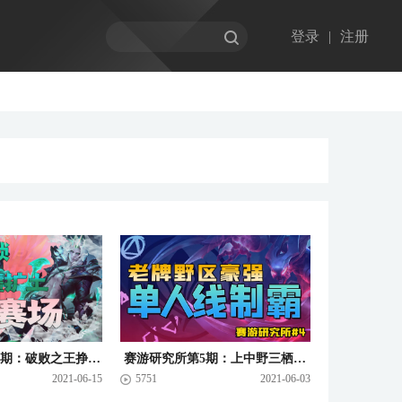
登录
|
注册
赛游研究所第七期：破败之王挣脱枷锁，手持巨刃制霸赛场
赛游研究所第5期：上中野三栖梦魇鬼影重重
2021-06-15
5751
2021-06-03