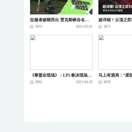
征服者破晓而出 贾克斯峡谷名场面经典复刻
3933
2021-05-01
3871
《掌盟在现场》：LPL春决现场偶遇王境泽！LPL真香武汉真香！
3902
2021-04-19
4059